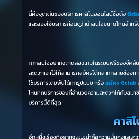
นี่คือจุดเด่นของบริการคาสิโนออนไลน์ชื่อดัง
Gclu
และลองใช้บริการก่อนดูว่าน่าสนใจขนาดไหนสำหรับบริ
หากสนใจอยากจะทดลองเกมในระบบฟรีของจีคลับ ห
สะดวกเอาไว้ให้สามารถสมัครได้หลากหลายช่องทางเ
ใช้บริการเดิมพันได้ทุกรูปแบบ หรือ
สมัคร Gclub
ผ
ไหนทุกบริการของที่อำนวยความสะดวกให้กับสมาชิก 
บริการนี้ดีที่สุด
คาสิ
อีกหนึ่งเรื่องที่อยากจะแนะนำคือความมั่นคงและค