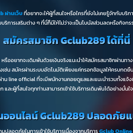
b ผ่านเว็บ
ที่อยากจะให้ผู้ที่สนใจหรือใครที่ยังไม่เคยรู้จักกับ
การเสริมต่าง ๆ ที่นี่ก็มีให้ไม่ว่าจะเป็นโบนัสส่วนลดหรือกิจกรร
สมัครสมาชิก Gclub289 ได้ที่นี่
รืออยากจะเดิมพันด้วยเงินจริงแนะนำให้สมัครสมาชิกผ่านทา
ช่น สมัครผ่านระบบอัตโนมัติเพียงแค่กรอกข้อมูลให้ครบกดยืนยั
่าน line official ที่จะมีพนักงานคอยดูแลและแนะนำรวมทั้งแจ้งข้
และผู้ที่สนใจทุกท่านสามารถเข้าใช้บริการเดิมพันได้อย่างมั่น
โนออนไลน์ Gclub289 ปลอดภัยแ
วามปลอดภัยในการเข้าใช้บริการเนื่องจากบริการ
Gclub Online