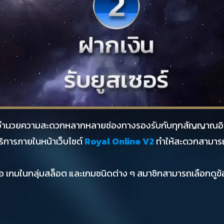
ะอำนวยความสะดวกหลากหลายช่องทางรองรับกับทุกสัญญาณอินเ
ริการภายในหน้าเว็บไซต์
Royal Online V2
ทำให้สะดวกสามารถ
รือ เกมในกลุ่มสล็อต และเกมชนิดต่าง ๆ สมาชิกสามารถเลือกดูข้