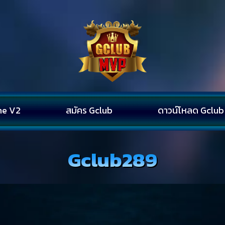
ne V2
สมัคร Gclub
ดาวน์โหลด Gclub
Gclub289