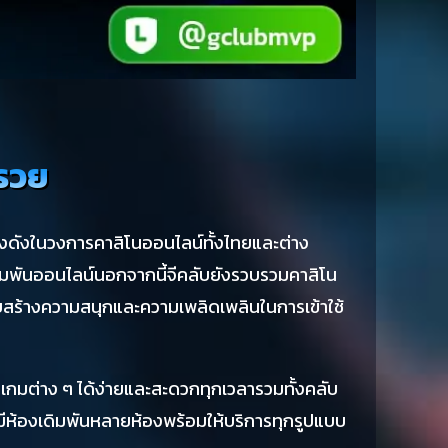
รวย
ี่โด่งดังในวงการคาสิโนออนไลน์ทั้งไทยและต่าง
ดิมพันออนไลน์นอกจากนี้จีคลับยังรวบรวมคาสิโน
บบสร้างความสนุกและความเพลิดเพลินในการเข้าใช้
่นเกมต่าง ๆ ได้ง่ายและสะดวกทุกเวลารวมทั้งคลับ
ีห้องเดิมพันหลายห้องพร้อมให้บริการทุกรูปแบบ