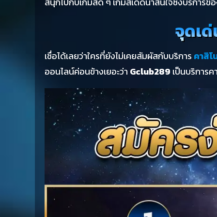
สนุกไปกับเกมส์ดี ๆ เกมส์เด็ดน่าสนใจซึ่งบริการขอ
จุดเด
เชื่อได้เลยว่าใครที่ยังไม่เคยสัมผัสกับบริการ
คาสิโ
ออนไลน์ค่อนข้างเยอะว่า
Gclub289
เป็นบริการคาส