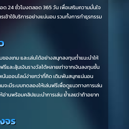
อด 24 ชั่วโมงตลอด 365 วัน เพื่อเสริมความมั่นใจ
รเข้าใช้บริการอย่างแน่นอน รวมทั้งการทำธุรกรรม
ไว
บของเกม และเล่นได้อย่างสนุกลงทุนต่ำแนะนำให้
และลุ้นเงินรางวัลได้หลายเท่าจากเงินลงทุนขั้น
มพนันออนไลน์ง่ายกว่าที่คิด เดิมพันสนุกแน่นอน
ุกเกมจะมีระบบทดลองให้เล่นฟรีเพื่อดูแนวทางการเล่น
ห้อ่านพร้อมคลิปแนะนำการเล่น ย้ำเลยว่าถ้าอยาก
วงจร