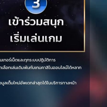
ทอร์เน็ตและทุกระบบปฏิบัติการ
เลือกเล่นเดิมพันกับเกมคาสิโนออนไลน์ได้หลาก
อมูลเต็มใหม่อัพเดทล่าสุดได้ในบริการทางหน้า