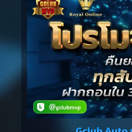
Gclub Auto ก