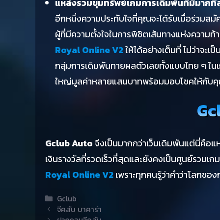
แหล่งรวมขุมทรัพย์เกมการเดิมพันที่มีมากที่
อีกหนึ่งความประทับใจที่คุณจะได้รับเมื่อร่วมส
ผู้ที่มีความตั้งใจในการพิชิตเส้นทางแห่งควา
Royal Online V2
ให้ได้อย่างเต็มที่ ไม่ว่าจะ
กลุ่มการเดิมพันทายผลตัวเลขทั้งแบบไทย ๆ ในเ
ใหญ่มูลค่าหลายแสนบาทพร้อมมอบโชคให้กับค
Gc
Gclub Auto
จึงเป็นมากกว่าเว็บเดิมพันแต่นี่คื
เงินรางวัลที่รวดเร็วที่สุดและยังคงเป็นศูนย์รวมเกม
Royal Online V2
เพราะทุกคนรู้ว่าคำว่าโลกของกา
Categories
Gclub
จีคลับ บาคาร่า