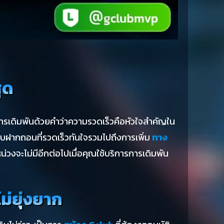
ุด
บการเดิมพันด้วยคำว่าความรวดเร็วคือหัวใจสำคัญใน
บบฝากถอนที่รวดเร็วทันใจรวมไปถึงการเพิ่ม
ทาง
่วงจะไม่มีอีกต่อไปเมื่อคุณใช้บริการการเดิมพัน
ม่ยุ่งยาก