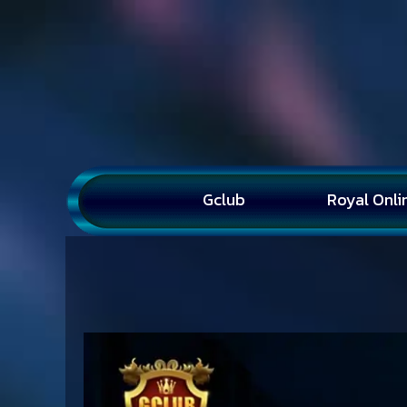
Skip
to
content
Gclub
Royal Onli