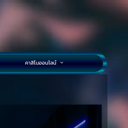
คาสิโนออนไลน์