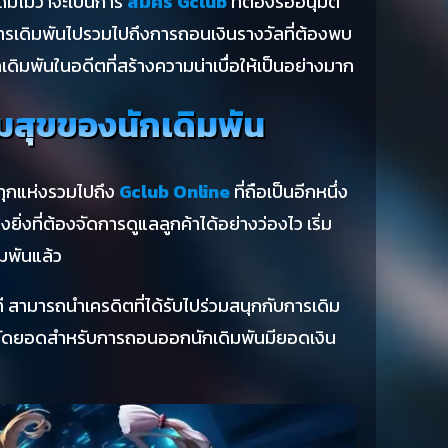
ิมไม่ว่าจะเป็นการ
สมัคร Gclub
ที่ต้องรออนุมัติ
การเดิมพันไปรวมไปถึงการถอนเงินรางวัลที่ต้องพบ
เดิมพันในอดีตที่สร้างความน่าเบื่อให้เป็นอย่างมาก
ามสุขของนักเดิมพัน
ับทุกแห่งรวมไปถึง
Gclub Online
ที่ถือเป็นอีกหนึ่ง
่งที่ต้องจัดการดูแลลูกค้าได้อย่างว่องไว เริ่ม
ิมพันแล้ว
ี สามารถนำเครดิตที่ได้รับไปร่วมสนุกกับการเดิม
ำกัดยอดสำหรับการถอนออกนักเดิมพันมียอดเงิน