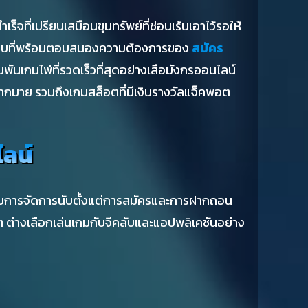
สำเร็จที่เปรียบเสมือนขุมทรัพย์ที่ซ่อนเร้นเอาไว้รอให้
รูปแบบที่พร้อมตอบสนองความต้องการของ
สมัคร
ดิมพันเกมไพ่ที่รวดเร็วที่สุดอย่างเสือมังกรออนไลน์
ากมาย รวมถึงเกมสล็อตที่มีเงินรางวัลแจ็คพอต
ลน์
ยระบบการจัดการนับตั้งแต่การสมัครและการฝากถอน
ใคร ๆ ต่างเลือกเล่นเกมกับจีคลับและแอปพลิเคชันอย่าง