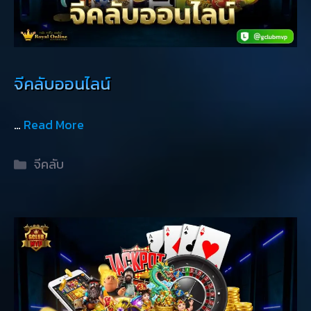
จีคลับออนไลน์
…
Read More
Categories
จีคลับ