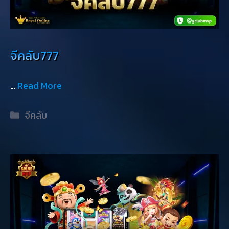
จีคลับ777
…
Read More
Categories
จีคลับ