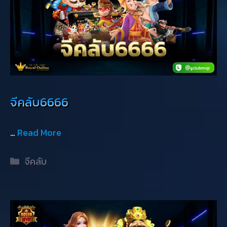
จีคลับ6666
…
Read More
Categories
จีคลับ